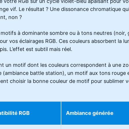
 votre RGB sur un cycle violet-bleu apaisant pour vo
ge vif. Le résultat ? Une dissonance chromatique qui 
nt, non ?
s motifs à dominante sombre ou à tons neutres (noir, 
our vos éclairages RGB. Ces couleurs absorbent la lu
is. L’effet est subtil mais réel.
t un motif dont les couleurs correspondent à une zon
e (ambiance battle station), un motif aux tons rouge 
t choisir la bonne couleur de motif pour sublimer 
ibilité RGB
Ambiance générée